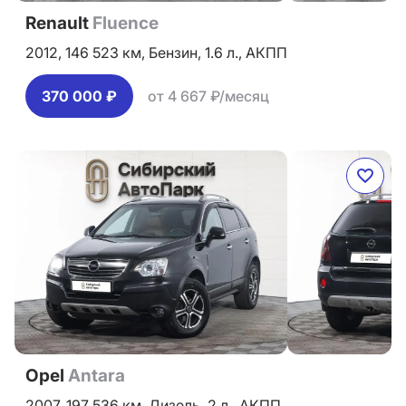
Renault
Fluence
2012,
146 523 км,
Бензин,
1.6 л.,
АКПП
370 000 ₽
от 4 667 ₽/месяц
Opel
Antara
2007,
197 536 км,
Дизель,
2 л.,
АКПП