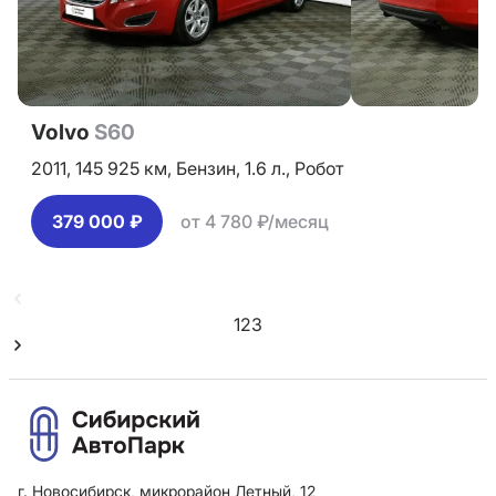
Volvo
S60
2011,
145 925 км,
Бензин,
1.6 л.,
Робот
379 000 ₽
от 4 780 ₽/месяц
1
2
3
г. Новосибирск, микрорайон Летный, 12