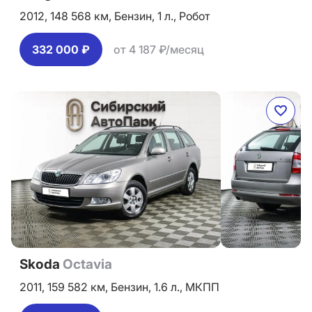
2012,
148 568 км,
Бензин,
1 л.,
Робот
332 000 ₽
от 4 187 ₽/месяц
Skoda
Octavia
2011,
159 582 км,
Бензин,
1.6 л.,
МКПП