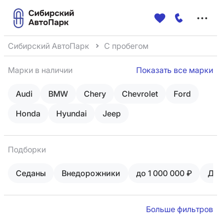
Меню
сайта
Сибирский АвтоПарк
С пробегом
Марки в наличии
Показать все марки
Audi
BMW
Chery
Chevrolet
Ford
Honda
Hyundai
Jeep
Подборки
Седаны
Внедорожники
до 1 000 000 ₽
Ди
Больше фильтров