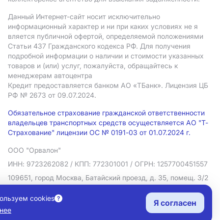
Данный Интернет-сайт носит исключительно
информационный характер и ни при каких условиях не я
вляется публичной офертой, определяемой положениями
Статьи 437 Гражданского кодекса РФ. Для получения
подробной информации о наличии и стоимости указанных
товаров и (или) услуг, пожалуйста, обращайтесь к
менеджерам автоцентра
Кредит предоставляется банком АO «ТБанк».
Лицензия ЦБ
РФ № 2673 от 09.07.2024.
Обязательное страхование гражданской ответственности
владельцев транспортных средств осуществляется АО "Т-
Страхование" лицензии ОС № 0191-03 от 01.07.2024 г.
ООО "Орвалон"
ИНН: 9723262082
/ КПП: 772301001
/ ОГРН: 1257700451557
109651, город Москва, Батайский проезд, д. 35, помещ. 3/2
Политика в отношении обработки персональных данных
ользуем cookies
Я согласен
Согласие на рекламную рассылку
нее
Правовая информация