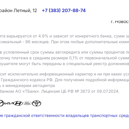
район Летный, 12
+7 (383) 207-88-74
г. Ново
ита варьируется от 4.9%
и зависит от конкретного банка, сумм
ксимальный - 96 месяцев. При этом любые дополнительные ком
в условленный срок суммы автокредита или суммы процентов по
рочку платежа в среднем размере 0,1% от первоначальной сум
рушителе могут быть переданы в специальный реестр должников
сит исключительно информационный характер и ни при каких ус
Гражданского кодекса РФ. Для получения подробной информации 
ь к менеджерам автоцентра
 банком АO «ТБанк».
Лицензия ЦБ РФ № 2673 от 09.07.2024.
ие гражданской ответственности владельцев транспортных сре