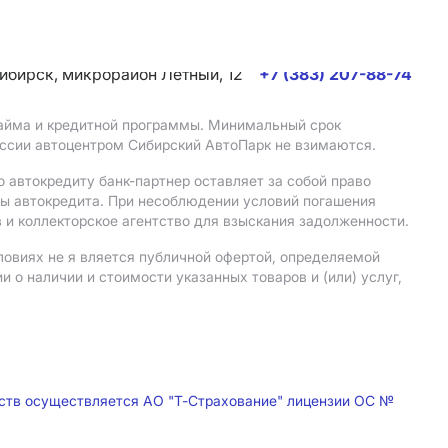
сибирск, микрорайон Летный, 12
+7 (383) 207-88-74
 займа и кредитной программы. Минимальный срок
иссии автоцентром Сибирский АвтоПарк не взимаются.
 автокредиту банк-партнер оставляет за собой право
мы автокредита. При несоблюдении условий погашения
 и коллекторское агентство для взыскания задолженности.
ловиях не я вляется публичной офертой, определяемой
о наличии и стоимости указанных товаров и (или) услуг,
дств осуществляется АО "Т-Страхование" лицензии ОС №