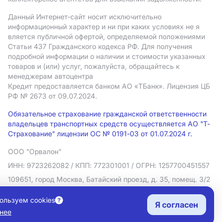
Данный Интернет-сайт носит исключительно
информационный характер и ни при каких условиях не я
вляется публичной офертой, определяемой положениями
Статьи 437 Гражданского кодекса РФ. Для получения
подробной информации о наличии и стоимости указанных
товаров и (или) услуг, пожалуйста, обращайтесь к
менеджерам автоцентра
Кредит предоставляется банком АO «ТБанк».
Лицензия ЦБ
РФ № 2673 от 09.07.2024.
Обязательное страхование гражданской ответственности
владельцев транспортных средств осуществляется АО "Т-
Страхование" лицензии ОС № 0191-03 от 01.07.2024 г.
ООО "Орвалон"
ИНН: 9723262082
/ КПП: 772301001
/ ОГРН: 1257700451557
109651, город Москва, Батайский проезд, д. 35, помещ. 3/2
Политика в отношении обработки персональных данных
ользуем cookies
Я согласен
Согласие на рекламную рассылку
нее
Правовая информация