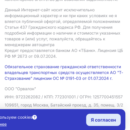
Данный Интернет-сайт носит исключительно
информационный характер и ни при каких условиях не я
вляется публичной офертой, определяемой положениями
Статьи 437 Гражданского кодекса РФ. Для получения
подробной информации о наличии и стоимости указанных
товаров и (или) услуг, пожалуйста, обращайтесь к
менеджерам автоцентра
Кредит предоставляется банком АO «ТБанк».
Лицензия ЦБ
РФ № 2673 от 09.07.2024.
Обязательное страхование гражданской ответственности
владельцев транспортных средств осуществляется АО "Т-
Страхование" лицензии ОС № 0191-03 от 01.07.2024 г.
ООО "Орвалон"
ИНН: 9723262082
/ КПП: 772301001
/ ОГРН: 1257700451557
109651, город Москва, Батайский проезд, д. 35, помещ. 3/2
Политика в отношении обработки персональных данных
ользуем cookies
Я согласен
Согласие на рекламную рассылку
нее
Правовая информация