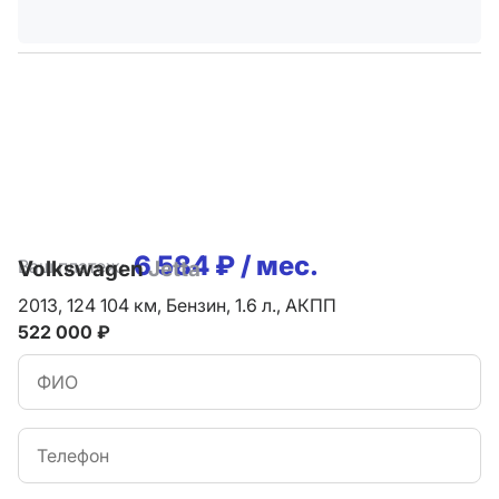
6 584 ₽ / мес.
Ваш платеж:
Volkswagen
Jetta
2013,
124 104 км,
Бензин,
1.6 л.,
АКПП
522 000 ₽