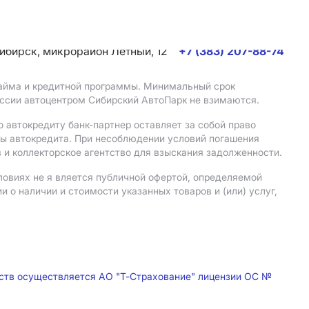
сибирск, микрорайон Летный, 12
+7 (383) 207-88-74
 займа и кредитной программы. Минимальный срок
иссии автоцентром Сибирский АвтоПарк не взимаются.
 автокредиту банк-партнер оставляет за собой право
мы автокредита. При несоблюдении условий погашения
 и коллекторское агентство для взыскания задолженности.
ловиях не я вляется публичной офертой, определяемой
о наличии и стоимости указанных товаров и (или) услуг,
дств осуществляется АО "Т-Страхование" лицензии ОС №