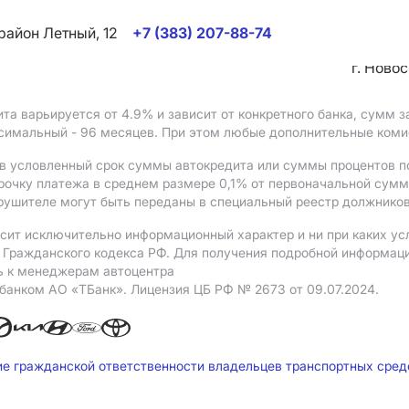
район Летный, 12
+7 (383) 207-88-74
г. Ново
ита варьируется от 4.9%
и зависит от конкретного банка, сумм
ксимальный - 96 месяцев. При этом любые дополнительные ком
в условленный срок суммы автокредита или суммы процентов по
рочку платежа в среднем размере 0,1% от первоначальной сум
рушителе могут быть переданы в специальный реестр должников
сит исключительно информационный характер и ни при каких ус
Гражданского кодекса РФ. Для получения подробной информации 
ь к менеджерам автоцентра
 банком АO «ТБанк».
Лицензия ЦБ РФ № 2673 от 09.07.2024.
ие гражданской ответственности владельцев транспортных сре