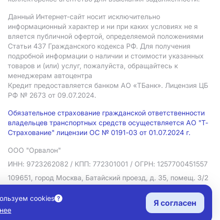
Данный Интернет-сайт носит исключительно
информационный характер и ни при каких условиях не я
вляется публичной офертой, определяемой положениями
Статьи 437 Гражданского кодекса РФ. Для получения
подробной информации о наличии и стоимости указанных
товаров и (или) услуг, пожалуйста, обращайтесь к
менеджерам автоцентра
Кредит предоставляется банком АO «ТБанк».
Лицензия ЦБ
РФ № 2673 от 09.07.2024.
Обязательное страхование гражданской ответственности
владельцев транспортных средств осуществляется АО "Т-
Страхование" лицензии ОС № 0191-03 от 01.07.2024 г.
ООО "Орвалон"
ИНН: 9723262082
/ КПП: 772301001
/ ОГРН: 1257700451557
109651, город Москва, Батайский проезд, д. 35, помещ. 3/2
Политика в отношении обработки персональных данных
ользуем cookies
Я согласен
Согласие на рекламную рассылку
нее
Правовая информация