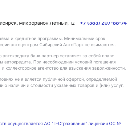
сибирск, микрорайон Летный, 12
+7 (383) 207-88-74
 займа и кредитной программы. Минимальный срок
иссии автоцентром Сибирский АвтоПарк не взимаются.
 автокредиту банк-партнер оставляет за собой право
мы автокредита. При несоблюдении условий погашения
 и коллекторское агентство для взыскания задолженности.
ловиях не я вляется публичной офертой, определяемой
о наличии и стоимости указанных товаров и (или) услуг,
дств осуществляется АО "Т-Страхование" лицензии ОС №