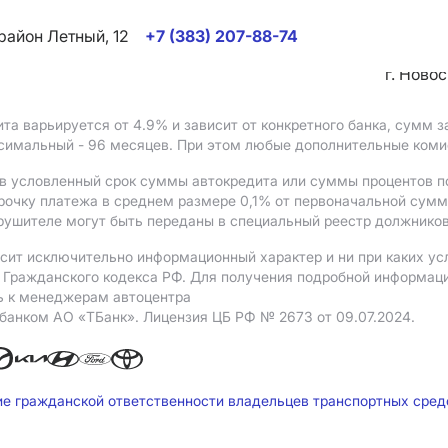
район Летный, 12
+7 (383) 207-88-74
г. Ново
ита варьируется от 4.9%
и зависит от конкретного банка, сумм
ксимальный - 96 месяцев. При этом любые дополнительные ком
в условленный срок суммы автокредита или суммы процентов по
рочку платежа в среднем размере 0,1% от первоначальной сум
рушителе могут быть переданы в специальный реестр должников
сит исключительно информационный характер и ни при каких ус
Гражданского кодекса РФ. Для получения подробной информации 
ь к менеджерам автоцентра
 банком АO «ТБанк».
Лицензия ЦБ РФ № 2673 от 09.07.2024.
ие гражданской ответственности владельцев транспортных сре