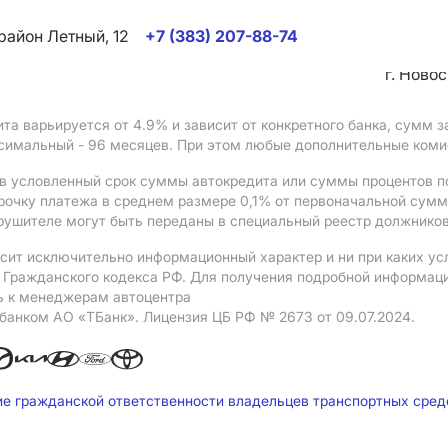
район Летный, 12
+7 (383) 207-88-74
г. Ново
ита варьируется от 4.9%
и зависит от конкретного банка, сумм
ксимальный - 96 месяцев. При этом любые дополнительные ком
в условленный срок суммы автокредита или суммы процентов по
рочку платежа в среднем размере 0,1% от первоначальной сум
рушителе могут быть переданы в специальный реестр должников
сит исключительно информационный характер и ни при каких ус
Гражданского кодекса РФ. Для получения подробной информации 
ь к менеджерам автоцентра
 банком АO «ТБанк».
Лицензия ЦБ РФ № 2673 от 09.07.2024.
ие гражданской ответственности владельцев транспортных сре