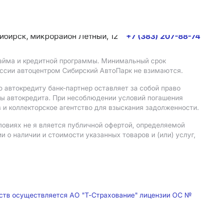
сибирск, микрорайон Летный, 12
+7 (383) 207-88-74
 займа и кредитной программы. Минимальный срок
иссии автоцентром Сибирский АвтоПарк не взимаются.
 автокредиту банк-партнер оставляет за собой право
мы автокредита. При несоблюдении условий погашения
 и коллекторское агентство для взыскания задолженности.
ловиях не я вляется публичной офертой, определяемой
о наличии и стоимости указанных товаров и (или) услуг,
дств осуществляется АО "Т-Страхование" лицензии ОС №