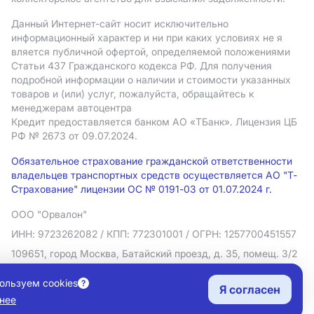
Данный Интернет-сайт носит исключительно
информационный характер и ни при каких условиях не я
вляется публичной офертой, определяемой положениями
Статьи 437 Гражданского кодекса РФ. Для получения
подробной информации о наличии и стоимости указанных
товаров и (или) услуг, пожалуйста, обращайтесь к
менеджерам автоцентра
Кредит предоставляется банком АO «ТБанк».
Лицензия ЦБ
РФ № 2673 от 09.07.2024.
Обязательное страхование гражданской ответственности
владельцев транспортных средств осуществляется АО "Т-
Страхование" лицензии ОС № 0191-03 от 01.07.2024 г.
ООО "Орвалон"
ИНН: 9723262082
/ КПП: 772301001
/ ОГРН: 1257700451557
109651, город Москва, Батайский проезд, д. 35, помещ. 3/2
Политика в отношении обработки персональных данных
ользуем cookies
Я согласен
Согласие на рекламную рассылку
нее
Правовая информация