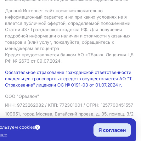
Данный Интернет-сайт носит исключительно
информационный характер и ни при каких условиях не я
вляется публичной офертой, определяемой положениями
Статьи 437 Гражданского кодекса РФ. Для получения
подробной информации о наличии и стоимости указанных
товаров и (или) услуг, пожалуйста, обращайтесь к
менеджерам автоцентра
Кредит предоставляется банком АO «ТБанк».
Лицензия ЦБ
РФ № 2673 от 09.07.2024.
Обязательное страхование гражданской ответственности
владельцев транспортных средств осуществляется АО "Т-
Страхование" лицензии ОС № 0191-03 от 01.07.2024 г.
ООО "Орвалон"
ИНН: 9723262082
/ КПП: 772301001
/ ОГРН: 1257700451557
109651, город Москва, Батайский проезд, д. 35, помещ. 3/2
Политика в отношении обработки персональных данных
ользуем cookies
Я согласен
Согласие на рекламную рассылку
нее
Правовая информация