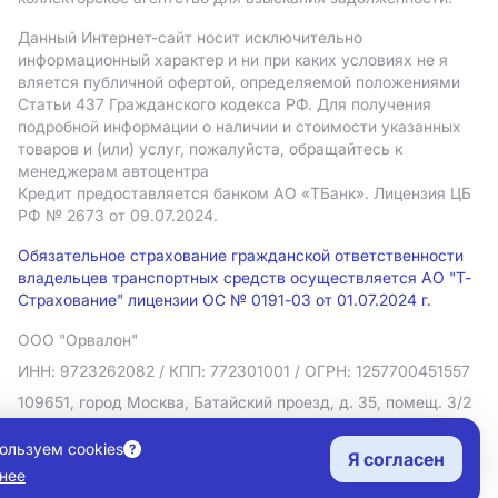
Данный Интернет-сайт носит исключительно
информационный характер и ни при каких условиях не я
вляется публичной офертой, определяемой положениями
Статьи 437 Гражданского кодекса РФ. Для получения
подробной информации о наличии и стоимости указанных
товаров и (или) услуг, пожалуйста, обращайтесь к
менеджерам автоцентра
Кредит предоставляется банком АO «ТБанк».
Лицензия ЦБ
РФ № 2673 от 09.07.2024.
Обязательное страхование гражданской ответственности
владельцев транспортных средств осуществляется АО "Т-
Страхование" лицензии ОС № 0191-03 от 01.07.2024 г.
ООО "Орвалон"
ИНН: 9723262082
/ КПП: 772301001
/ ОГРН: 1257700451557
109651, город Москва, Батайский проезд, д. 35, помещ. 3/2
Политика в отношении обработки персональных данных
ользуем cookies
Я согласен
Согласие на рекламную рассылку
нее
Правовая информация