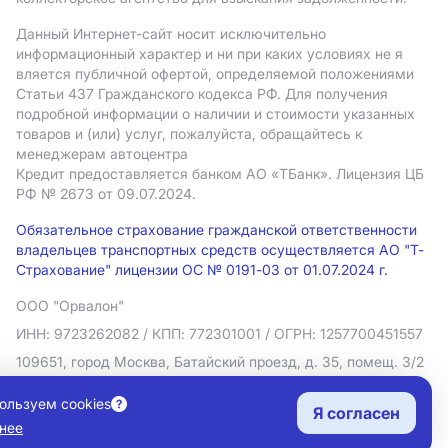
Данный Интернет-сайт носит исключительно
информационный характер и ни при каких условиях не я
вляется публичной офертой, определяемой положениями
Статьи 437 Гражданского кодекса РФ. Для получения
подробной информации о наличии и стоимости указанных
товаров и (или) услуг, пожалуйста, обращайтесь к
менеджерам автоцентра
Кредит предоставляется банком АO «ТБанк».
Лицензия ЦБ
РФ № 2673 от 09.07.2024.
Обязательное страхование гражданской ответственности
владельцев транспортных средств осуществляется АО "Т-
Страхование" лицензии ОС № 0191-03 от 01.07.2024 г.
ООО "Орвалон"
ИНН: 9723262082
/ КПП: 772301001
/ ОГРН: 1257700451557
109651, город Москва, Батайский проезд, д. 35, помещ. 3/2
Политика в отношении обработки персональных данных
ользуем cookies
Я согласен
Согласие на рекламную рассылку
нее
Правовая информация