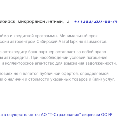
сибирск, микрорайон Летный, 12
+7 (383) 207-88-74
 займа и кредитной программы. Минимальный срок
иссии автоцентром Сибирский АвтоПарк не взимаются.
 автокредиту банк-партнер оставляет за собой право
мы автокредита. При несоблюдении условий погашения
 и коллекторское агентство для взыскания задолженности.
ловиях не я вляется публичной офертой, определяемой
о наличии и стоимости указанных товаров и (или) услуг,
дств осуществляется АО "Т-Страхование" лицензии ОС №