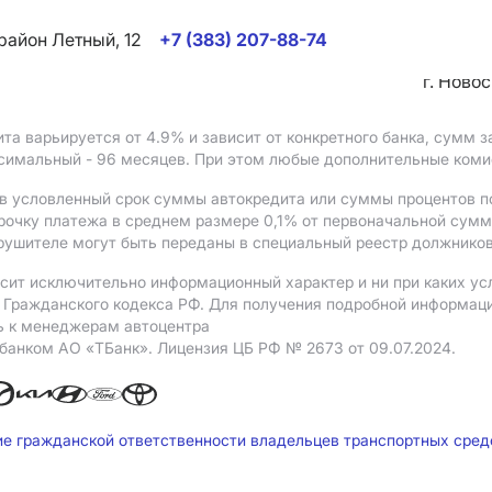
район Летный, 12
+7 (383) 207-88-74
г. Ново
ита варьируется от 4.9%
и зависит от конкретного банка, сумм
ксимальный - 96 месяцев. При этом любые дополнительные ком
в условленный срок суммы автокредита или суммы процентов по
рочку платежа в среднем размере 0,1% от первоначальной сум
рушителе могут быть переданы в специальный реестр должников
сит исключительно информационный характер и ни при каких ус
Гражданского кодекса РФ. Для получения подробной информации 
ь к менеджерам автоцентра
 банком АO «ТБанк».
Лицензия ЦБ РФ № 2673 от 09.07.2024.
ие гражданской ответственности владельцев транспортных сре