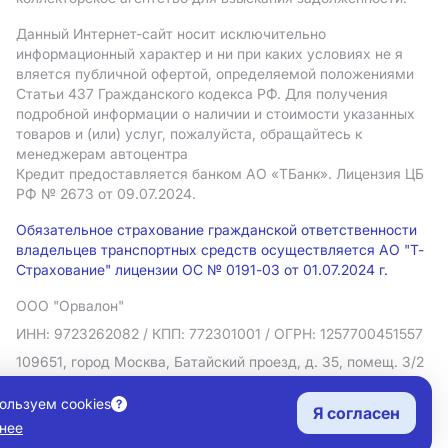
Данный Интернет-сайт носит исключительно
информационный характер и ни при каких условиях не я
вляется публичной офертой, определяемой положениями
Статьи 437 Гражданского кодекса РФ. Для получения
подробной информации о наличии и стоимости указанных
товаров и (или) услуг, пожалуйста, обращайтесь к
менеджерам автоцентра
Кредит предоставляется банком АO «ТБанк».
Лицензия ЦБ
РФ № 2673 от 09.07.2024.
Обязательное страхование гражданской ответственности
владельцев транспортных средств осуществляется АО "Т-
Страхование" лицензии ОС № 0191-03 от 01.07.2024 г.
ООО "Орвалон"
ИНН: 9723262082
/ КПП: 772301001
/ ОГРН: 1257700451557
109651, город Москва, Батайский проезд, д. 35, помещ. 3/2
Политика в отношении обработки персональных данных
ользуем cookies
Я согласен
Согласие на рекламную рассылку
нее
Правовая информация