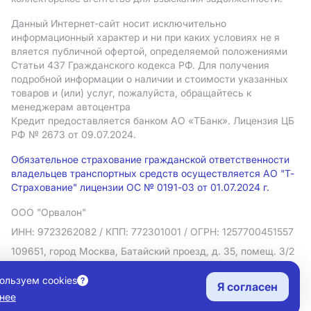
Данный Интернет-сайт носит исключительно
информационный характер и ни при каких условиях не я
вляется публичной офертой, определяемой положениями
Статьи 437 Гражданского кодекса РФ. Для получения
подробной информации о наличии и стоимости указанных
товаров и (или) услуг, пожалуйста, обращайтесь к
менеджерам автоцентра
Кредит предоставляется банком АO «ТБанк».
Лицензия ЦБ
РФ № 2673 от 09.07.2024.
Обязательное страхование гражданской ответственности
владельцев транспортных средств осуществляется АО "Т-
Страхование" лицензии ОС № 0191-03 от 01.07.2024 г.
ООО "Орвалон"
ИНН: 9723262082
/ КПП: 772301001
/ ОГРН: 1257700451557
109651, город Москва, Батайский проезд, д. 35, помещ. 3/2
Политика в отношении обработки персональных данных
ользуем cookies
Я согласен
Согласие на рекламную рассылку
нее
Правовая информация