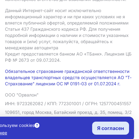
Данный Интернет-сайт носит исключительно
информационный характер и ни при каких условиях не я
вляется публичной офертой, определяемой положениями
Статьи 437 Гражданского кодекса РФ. Для получения
подробной информации о наличии и стоимости указанных
товаров и (или) услуг, пожалуйста, обращайтесь к
менеджерам автоцентра
Кредит предоставляется банком АO «ТБанк».
Лицензия ЦБ
РФ № 2673 от 09.07.2024.
Обязательное страхование гражданской ответственности
владельцев транспортных средств осуществляется АО "Т-
Страхование" лицензии ОС № 0191-03 от 01.07.2024 г.
ООО "Орвалон"
ИНН: 9723262082
/ КПП: 772301001
/ ОГРН: 1257700451557
109651, город Москва, Батайский проезд, д. 35, помещ. 3/2
Политика в отношении обработки персональных данных
ользуем cookies
Я согласен
Согласие на рекламную рассылку
нее
Правовая информация