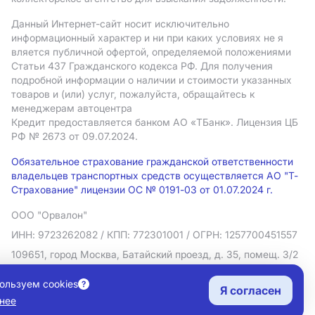
Данный Интернет-сайт носит исключительно
информационный характер и ни при каких условиях не я
вляется публичной офертой, определяемой положениями
Статьи 437 Гражданского кодекса РФ. Для получения
подробной информации о наличии и стоимости указанных
товаров и (или) услуг, пожалуйста, обращайтесь к
менеджерам автоцентра
Кредит предоставляется банком АO «ТБанк».
Лицензия ЦБ
РФ № 2673 от 09.07.2024.
Обязательное страхование гражданской ответственности
владельцев транспортных средств осуществляется АО "Т-
Страхование" лицензии ОС № 0191-03 от 01.07.2024 г.
ООО "Орвалон"
ИНН: 9723262082
/ КПП: 772301001
/ ОГРН: 1257700451557
109651, город Москва, Батайский проезд, д. 35, помещ. 3/2
Политика в отношении обработки персональных данных
ользуем cookies
Я согласен
Согласие на рекламную рассылку
нее
Правовая информация