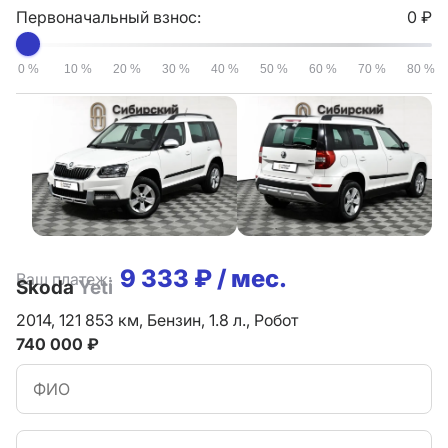
Первоначальный взнос:
0 ₽
0 %
10 %
20 %
30 %
40 %
50 %
60 %
70 %
80 %
9 333 ₽ / мес.
Ваш платеж:
Skoda
Yeti
2014,
121 853 км,
Бензин,
1.8 л.,
Робот
740 000 ₽