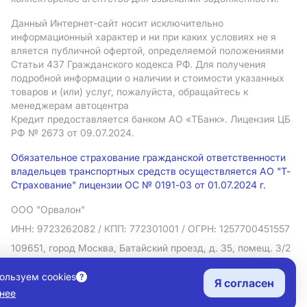
Данный Интернет-сайт носит исключительно
информационный характер и ни при каких условиях не я
вляется публичной офертой, определяемой положениями
Статьи 437 Гражданского кодекса РФ. Для получения
подробной информации о наличии и стоимости указанных
товаров и (или) услуг, пожалуйста, обращайтесь к
менеджерам автоцентра
Кредит предоставляется банком АO «ТБанк».
Лицензия ЦБ
РФ № 2673 от 09.07.2024.
Обязательное страхование гражданской ответственности
владельцев транспортных средств осуществляется АО "Т-
Страхование" лицензии ОС № 0191-03 от 01.07.2024 г.
ООО "Орвалон"
ИНН: 9723262082
/ КПП: 772301001
/ ОГРН: 1257700451557
109651, город Москва, Батайский проезд, д. 35, помещ. 3/2
Политика в отношении обработки персональных данных
ользуем cookies
Я согласен
Согласие на рекламную рассылку
нее
Правовая информация