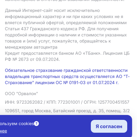
Данный Интернет-сайт носит исключительно
информационный характер и ни при каких условиях не я
вляется публичной офертой, определяемой положениями
Статьи 437 Гражданского кодекса РФ. Для получения
подробной информации о наличии и стоимости указанных
товаров и (или) услуг, пожалуйста, обращайтесь к
менеджерам автоцентра
Кредит предоставляется банком АO «ТБанк».
Лицензия ЦБ
РФ № 2673 от 09.07.2024.
Обязательное страхование гражданской ответственности
владельцев транспортных средств осуществляется АО "Т-
Страхование" лицензии ОС № 0191-03 от 01.07.2024 г.
ООО "Орвалон"
ИНН: 9723262082
/ КПП: 772301001
/ ОГРН: 1257700451557
109651, город Москва, Батайский проезд, д. 35, помещ. 3/2
Политика в отношении обработки персональных данных
ользуем cookies
Я согласен
Согласие на рекламную рассылку
нее
Правовая информация