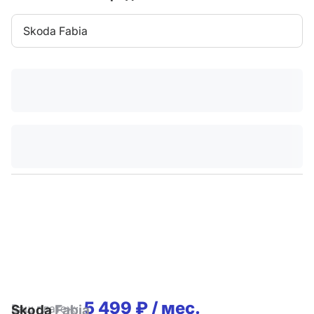
Skoda Fabia
5 499 ₽ / мес.
Ваш платеж:
Skoda
Fabia