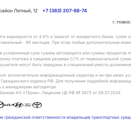
район Летный, 12
+7 (383) 207-88-74
г. Ново
ита варьируется от 4.9%
и зависит от конкретного банка, сумм
ксимальный - 96 месяцев. При этом любые дополнительные ком
в условленный срок суммы автокредита или суммы процентов по
рочку платежа в среднем размере 0,1% от первоначальной сум
рушителе могут быть переданы в специальный реестр должников
сит исключительно информационный характер и ни при каких ус
Гражданского кодекса РФ. Для получения подробной информации 
ь к менеджерам автоцентра
 банком АO «ТБанк».
Лицензия ЦБ РФ № 2673 от 09.07.2024.
ие гражданской ответственности владельцев транспортных сре