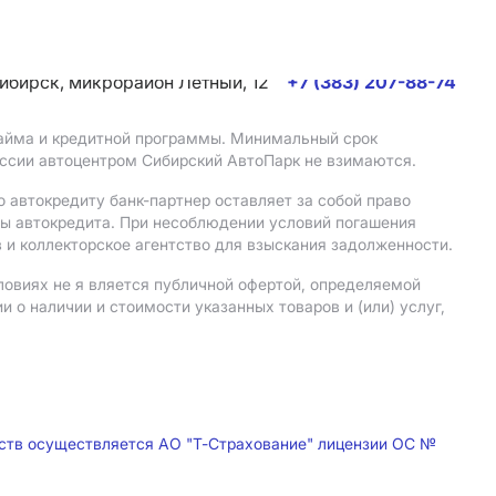
сибирск, микрорайон Летный, 12
+7 (383) 207-88-74
 займа и кредитной программы. Минимальный срок
иссии автоцентром Сибирский АвтоПарк не взимаются.
 автокредиту банк-партнер оставляет за собой право
мы автокредита. При несоблюдении условий погашения
 и коллекторское агентство для взыскания задолженности.
ловиях не я вляется публичной офертой, определяемой
о наличии и стоимости указанных товаров и (или) услуг,
дств осуществляется АО "Т-Страхование" лицензии ОС №