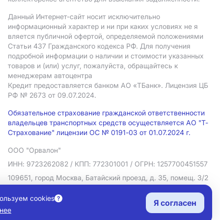
Данный Интернет-сайт носит исключительно
информационный характер и ни при каких условиях не я
вляется публичной офертой, определяемой положениями
Статьи 437 Гражданского кодекса РФ. Для получения
подробной информации о наличии и стоимости указанных
товаров и (или) услуг, пожалуйста, обращайтесь к
менеджерам автоцентра
Кредит предоставляется банком АO «ТБанк».
Лицензия ЦБ
РФ № 2673 от 09.07.2024.
Обязательное страхование гражданской ответственности
владельцев транспортных средств осуществляется АО "Т-
Страхование" лицензии ОС № 0191-03 от 01.07.2024 г.
ООО "Орвалон"
ИНН: 9723262082
/ КПП: 772301001
/ ОГРН: 1257700451557
109651, город Москва, Батайский проезд, д. 35, помещ. 3/2
Политика в отношении обработки персональных данных
ользуем cookies
Я согласен
Согласие на рекламную рассылку
нее
Правовая информация