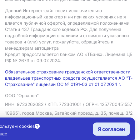
Данный Интернет-сайт носит исключительно
информационный характер и ни при каких условиях не я
вляется публичной офертой, определяемой положениями
Статьи 437 Гражданского кодекса РФ. Для получения
подробной информации о наличии и стоимости указанных
товаров и (или) услуг, пожалуйста, обращайтесь к
менеджерам автоцентра
Кредит предоставляется банком АO «ТБанк».
Лицензия ЦБ
РФ № 2673 от 09.07.2024.
Обязательное страхование гражданской ответственности
владельцев транспортных средств осуществляется АО "Т-
Страхование" лицензии ОС № 0191-03 от 01.07.2024 г.
ООО "Орвалон"
ИНН: 9723262082
/ КПП: 772301001
/ ОГРН: 1257700451557
109651, город Москва, Батайский проезд, д. 35, помещ. 3/2
Политика в отношении обработки персональных данных
ользуем cookies
Я согласен
Согласие на рекламную рассылку
нее
Правовая информация