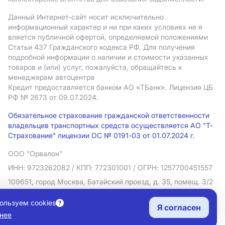
Данный Интернет-сайт носит исключительно
информационный характер и ни при каких условиях не я
вляется публичной офертой, определяемой положениями
Статьи 437 Гражданского кодекса РФ. Для получения
подробной информации о наличии и стоимости указанных
товаров и (или) услуг, пожалуйста, обращайтесь к
менеджерам автоцентра
Кредит предоставляется банком АO «ТБанк».
Лицензия ЦБ
РФ № 2673 от 09.07.2024.
Обязательное страхование гражданской ответственности
владельцев транспортных средств осуществляется АО "Т-
Страхование" лицензии ОС № 0191-03 от 01.07.2024 г.
ООО "Орвалон"
ИНН: 9723262082
/ КПП: 772301001
/ ОГРН: 1257700451557
109651, город Москва, Батайский проезд, д. 35, помещ. 3/2
Политика в отношении обработки персональных данных
ользуем cookies
Я согласен
Согласие на рекламную рассылку
нее
Правовая информация