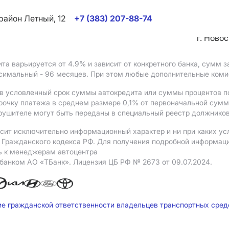
район Летный, 12
+7 (383) 207-88-74
г. Ново
ита варьируется от 4.9%
и зависит от конкретного банка, сумм
ксимальный - 96 месяцев. При этом любые дополнительные ком
в условленный срок суммы автокредита или суммы процентов по
рочку платежа в среднем размере 0,1% от первоначальной сум
рушителе могут быть переданы в специальный реестр должников
сит исключительно информационный характер и ни при каких ус
Гражданского кодекса РФ. Для получения подробной информации 
ь к менеджерам автоцентра
 банком АO «ТБанк».
Лицензия ЦБ РФ № 2673 от 09.07.2024.
ие гражданской ответственности владельцев транспортных сре