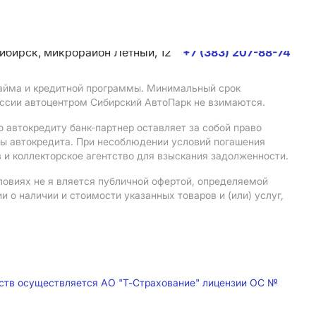
сибирск, микрорайон Летный, 12
+7 (383) 207-88-74
 займа и кредитной программы. Минимальный срок
иссии автоцентром Сибирский АвтоПарк не взимаются.
 автокредиту банк-партнер оставляет за собой право
мы автокредита. При несоблюдении условий погашения
 и коллекторское агентство для взыскания задолженности.
ловиях не я вляется публичной офертой, определяемой
о наличии и стоимости указанных товаров и (или) услуг,
дств осуществляется АО "Т-Страхование" лицензии ОС №