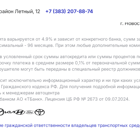
район Летный, 12
+7 (383) 207-88-74
г. Ново
ита варьируется от 4.9%
и зависит от конкретного банка, сумм
ксимальный - 96 месяцев. При этом любые дополнительные ком
в условленный срок суммы автокредита или суммы процентов по
рочку платежа в среднем размере 0,1% от первоначальной сум
рушителе могут быть переданы в специальный реестр должников
сит исключительно информационный характер и ни при каких ус
Гражданского кодекса РФ. Для получения подробной информации 
ь к менеджерам автоцентра
 банком АO «ТБанк».
Лицензия ЦБ РФ № 2673 от 09.07.2024.
ие гражданской ответственности владельцев транспортных сре