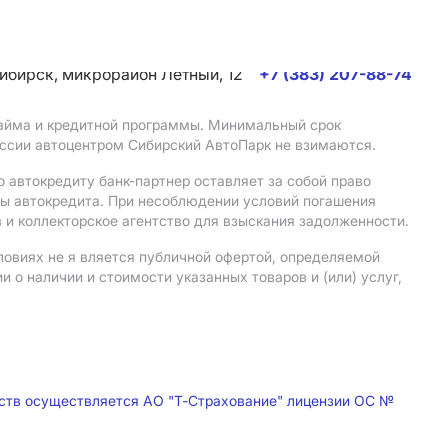
сибирск, микрорайон Летный, 12
+7 (383) 207-88-74
 займа и кредитной программы. Минимальный срок
иссии автоцентром Сибирский АвтоПарк не взимаются.
 автокредиту банк-партнер оставляет за собой право
мы автокредита. При несоблюдении условий погашения
 и коллекторское агентство для взыскания задолженности.
ловиях не я вляется публичной офертой, определяемой
о наличии и стоимости указанных товаров и (или) услуг,
дств осуществляется АО "Т-Страхование" лицензии ОС №