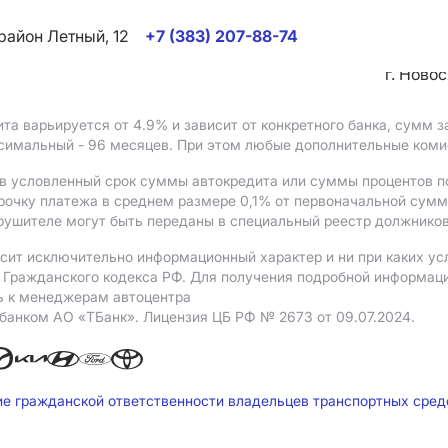
район Летный, 12
+7 (383) 207-88-74
г. Ново
ита варьируется от 4.9%
и зависит от конкретного банка, сумм
ксимальный - 96 месяцев. При этом любые дополнительные ком
в условленный срок суммы автокредита или суммы процентов по
рочку платежа в среднем размере 0,1% от первоначальной сум
рушителе могут быть переданы в специальный реестр должников
сит исключительно информационный характер и ни при каких ус
Гражданского кодекса РФ. Для получения подробной информации 
ь к менеджерам автоцентра
 банком АO «ТБанк».
Лицензия ЦБ РФ № 2673 от 09.07.2024.
ие гражданской ответственности владельцев транспортных сре