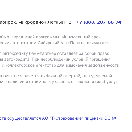
сибирск, микрорайон Летный, 12
+7 (383) 207-88-74
 займа и кредитной программы. Минимальный срок
иссии автоцентром Сибирский АвтоПарк не взимаются.
 автокредиту банк-партнер оставляет за собой право
мы автокредита. При несоблюдении условий погашения
 и коллекторское агентство для взыскания задолженности.
ловиях не я вляется публичной офертой, определяемой
о наличии и стоимости указанных товаров и (или) услуг,
дств осуществляется АО "Т-Страхование" лицензии ОС №