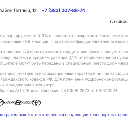
район Летный, 12
+7 (383) 207-88-74
г. Ново
ита варьируется от 4.9%
и зависит от конкретного банка, сумм
ксимальный - 96 месяцев. При этом любые дополнительные ком
в условленный срок суммы автокредита или суммы процентов по
рочку платежа в среднем размере 0,1% от первоначальной сум
рушителе могут быть переданы в специальный реестр должников
сит исключительно информационный характер и ни при каких ус
Гражданского кодекса РФ. Для получения подробной информации 
ь к менеджерам автоцентра
 банком АO «ТБанк».
Лицензия ЦБ РФ № 2673 от 09.07.2024.
ие гражданской ответственности владельцев транспортных сре