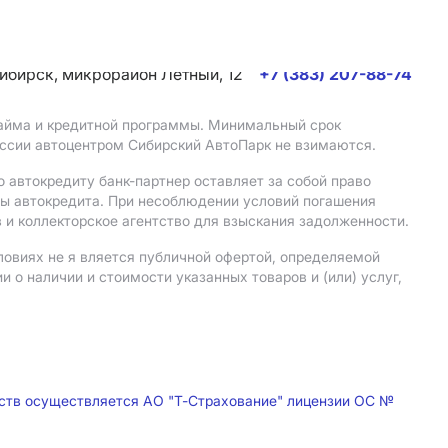
сибирск, микрорайон Летный, 12
+7 (383) 207-88-74
 займа и кредитной программы. Минимальный срок
иссии автоцентром Сибирский АвтоПарк не взимаются.
 автокредиту банк-партнер оставляет за собой право
мы автокредита. При несоблюдении условий погашения
 и коллекторское агентство для взыскания задолженности.
ловиях не я вляется публичной офертой, определяемой
о наличии и стоимости указанных товаров и (или) услуг,
дств осуществляется АО "Т-Страхование" лицензии ОС №