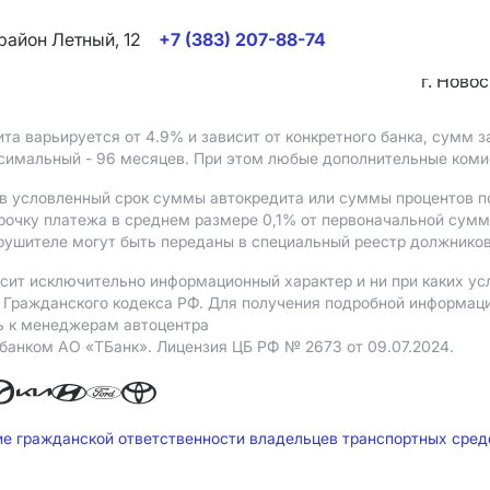
район Летный, 12
+7 (383) 207-88-74
г. Ново
ита варьируется от 4.9%
и зависит от конкретного банка, сумм
ксимальный - 96 месяцев. При этом любые дополнительные ком
в условленный срок суммы автокредита или суммы процентов по
рочку платежа в среднем размере 0,1% от первоначальной сум
рушителе могут быть переданы в специальный реестр должников
сит исключительно информационный характер и ни при каких ус
Гражданского кодекса РФ. Для получения подробной информации 
ь к менеджерам автоцентра
 банком АO «ТБанк».
Лицензия ЦБ РФ № 2673 от 09.07.2024.
ие гражданской ответственности владельцев транспортных сре