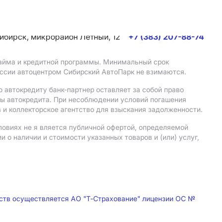
сибирск, микрорайон Летный, 12
+7 (383) 207-88-74
 займа и кредитной программы. Минимальный срок
иссии автоцентром Сибирский АвтоПарк не взимаются.
 автокредиту банк-партнер оставляет за собой право
мы автокредита. При несоблюдении условий погашения
 и коллекторское агентство для взыскания задолженности.
ловиях не я вляется публичной офертой, определяемой
о наличии и стоимости указанных товаров и (или) услуг,
дств осуществляется АО "Т-Страхование" лицензии ОС №