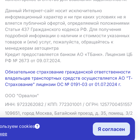
Данный Интернет-сайт носит исключительно
информационный характер и ни при каких условиях не я
вляется публичной офертой, определяемой положениями
Статьи 437 Гражданского кодекса РФ. Для получения
подробной информации о наличии и стоимости указанных
товаров и (или) услуг, пожалуйста, обращайтесь к
менеджерам автоцентра
Кредит предоставляется банком АO «ТБанк».
Лицензия ЦБ
РФ № 2673 от 09.07.2024.
Обязательное страхование гражданской ответственности
владельцев транспортных средств осуществляется АО "Т-
Страхование" лицензии ОС № 0191-03 от 01.07.2024 г.
ООО "Орвалон"
ИНН: 9723262082
/ КПП: 772301001
/ ОГРН: 1257700451557
109651, город Москва, Батайский проезд, д. 35, помещ. 3/2
Политика в отношении обработки персональных данных
ользуем cookies
Я согласен
Согласие на рекламную рассылку
нее
Правовая информация