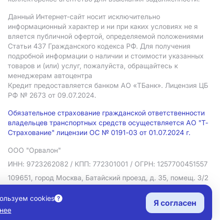
Данный Интернет-сайт носит исключительно
информационный характер и ни при каких условиях не я
вляется публичной офертой, определяемой положениями
Статьи 437 Гражданского кодекса РФ. Для получения
подробной информации о наличии и стоимости указанных
товаров и (или) услуг, пожалуйста, обращайтесь к
менеджерам автоцентра
Кредит предоставляется банком АO «ТБанк».
Лицензия ЦБ
РФ № 2673 от 09.07.2024.
Обязательное страхование гражданской ответственности
владельцев транспортных средств осуществляется АО "Т-
Страхование" лицензии ОС № 0191-03 от 01.07.2024 г.
ООО "Орвалон"
ИНН: 9723262082
/ КПП: 772301001
/ ОГРН: 1257700451557
109651, город Москва, Батайский проезд, д. 35, помещ. 3/2
Политика в отношении обработки персональных данных
ользуем cookies
Я согласен
Согласие на рекламную рассылку
нее
Правовая информация