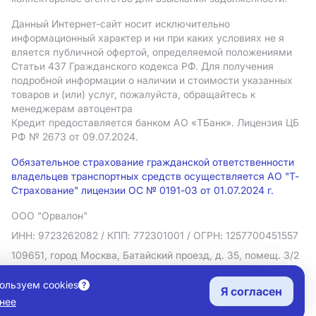
Данный Интернет-сайт носит исключительно
информационный характер и ни при каких условиях не я
вляется публичной офертой, определяемой положениями
Статьи 437 Гражданского кодекса РФ. Для получения
подробной информации о наличии и стоимости указанных
товаров и (или) услуг, пожалуйста, обращайтесь к
менеджерам автоцентра
Кредит предоставляется банком АO «ТБанк».
Лицензия ЦБ
РФ № 2673 от 09.07.2024.
Обязательное страхование гражданской ответственности
владельцев транспортных средств осуществляется АО "Т-
Страхование" лицензии ОС № 0191-03 от 01.07.2024 г.
ООО "Орвалон"
ИНН: 9723262082
/ КПП: 772301001
/ ОГРН: 1257700451557
109651, город Москва, Батайский проезд, д. 35, помещ. 3/2
Политика в отношении обработки персональных данных
ользуем cookies
Я согласен
Согласие на рекламную рассылку
нее
Правовая информация