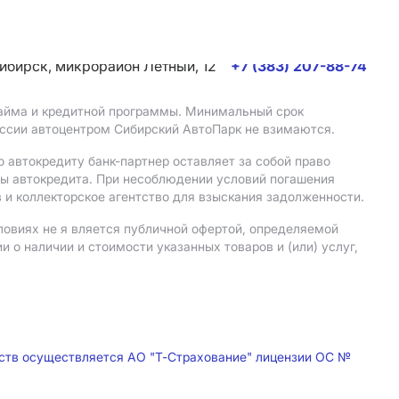
сибирск, микрорайон Летный, 12
+7 (383) 207-88-74
 займа и кредитной программы. Минимальный срок
иссии автоцентром Сибирский АвтоПарк не взимаются.
 автокредиту банк-партнер оставляет за собой право
мы автокредита. При несоблюдении условий погашения
 и коллекторское агентство для взыскания задолженности.
ловиях не я вляется публичной офертой, определяемой
о наличии и стоимости указанных товаров и (или) услуг,
дств осуществляется АО "Т-Страхование" лицензии ОС №