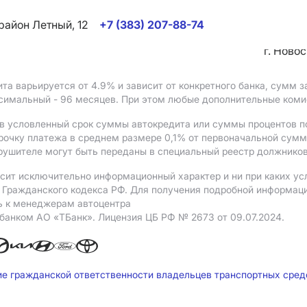
район Летный, 12
+7 (383) 207-88-74
г. Ново
ита варьируется от 4.9%
и зависит от конкретного банка, сумм
ксимальный - 96 месяцев. При этом любые дополнительные ком
в условленный срок суммы автокредита или суммы процентов по
рочку платежа в среднем размере 0,1% от первоначальной сум
рушителе могут быть переданы в специальный реестр должников
сит исключительно информационный характер и ни при каких ус
Гражданского кодекса РФ. Для получения подробной информации 
ь к менеджерам автоцентра
 банком АO «ТБанк».
Лицензия ЦБ РФ № 2673 от 09.07.2024.
ие гражданской ответственности владельцев транспортных сре