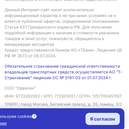
Данный Интернет-сайт носит исключительно
информационный характер и ни при каких условиях не я
вляется публичной офертой, определяемой положениями
Статьи 437 Гражданского кодекса РФ. Для получения
подробной информации о наличии и стоимости указанных
товаров и (или) услуг, пожалуйста, обращайтесь к
менеджерам автоцентра
Кредит предоставляется банком АO «ТБанк».
Лицензия ЦБ
РФ № 2673 от 09.07.2024.
Обязательное страхование гражданской ответственности
владельцев транспортных средств осуществляется АО "Т-
Страхование" лицензии ОС № 0191-03 от 01.07.2024 г.
ООО "Орвалон"
ИНН: 9723262082
/ КПП: 772301001
/ ОГРН: 1257700451557
109651, город Москва, Батайский проезд, д. 35, помещ. 3/2
Политика в отношении обработки персональных данных
ользуем cookies
Я согласен
Согласие на рекламную рассылку
нее
Правовая информация