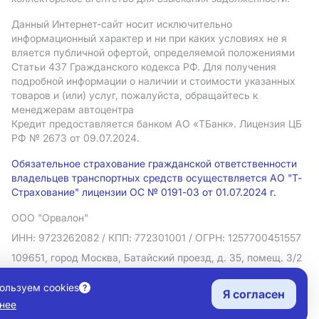
Данный Интернет-сайт носит исключительно
информационный характер и ни при каких условиях не я
вляется публичной офертой, определяемой положениями
Статьи 437 Гражданского кодекса РФ. Для получения
подробной информации о наличии и стоимости указанных
товаров и (или) услуг, пожалуйста, обращайтесь к
менеджерам автоцентра
Кредит предоставляется банком АO «ТБанк».
Лицензия ЦБ
РФ № 2673 от 09.07.2024.
Обязательное страхование гражданской ответственности
владельцев транспортных средств осуществляется АО "Т-
Страхование" лицензии ОС № 0191-03 от 01.07.2024 г.
ООО "Орвалон"
ИНН: 9723262082
/ КПП: 772301001
/ ОГРН: 1257700451557
109651, город Москва, Батайский проезд, д. 35, помещ. 3/2
Политика в отношении обработки персональных данных
ользуем cookies
Я согласен
Согласие на рекламную рассылку
нее
Правовая информация