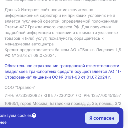
Данный Интернет-сайт носит исключительно
информационный характер и ни при каких условиях не я
вляется публичной офертой, определяемой положениями
Статьи 437 Гражданского кодекса РФ. Для получения
подробной информации о наличии и стоимости указанных
товаров и (или) услуг, пожалуйста, обращайтесь к
менеджерам автоцентра
Кредит предоставляется банком АO «ТБанк».
Лицензия ЦБ
РФ № 2673 от 09.07.2024.
Обязательное страхование гражданской ответственности
владельцев транспортных средств осуществляется АО "Т-
Страхование" лицензии ОС № 0191-03 от 01.07.2024 г.
ООО "Орвалон"
ИНН: 9723262082
/ КПП: 772301001
/ ОГРН: 1257700451557
109651, город Москва, Батайский проезд, д. 35, помещ. 3/2
Политика в отношении обработки персональных данных
ользуем cookies
Я согласен
Согласие на рекламную рассылку
нее
Правовая информация