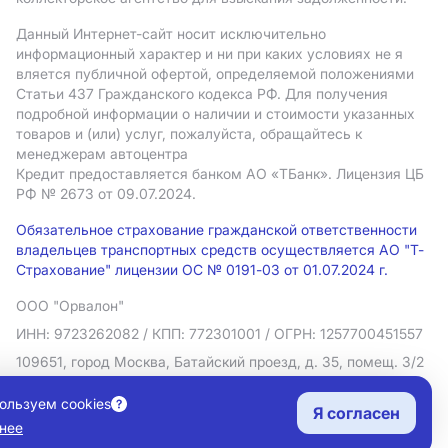
Данный Интернет-сайт носит исключительно
информационный характер и ни при каких условиях не я
вляется публичной офертой, определяемой положениями
Статьи 437 Гражданского кодекса РФ. Для получения
подробной информации о наличии и стоимости указанных
товаров и (или) услуг, пожалуйста, обращайтесь к
менеджерам автоцентра
Кредит предоставляется банком АO «ТБанк».
Лицензия ЦБ
РФ № 2673 от 09.07.2024.
Обязательное страхование гражданской ответственности
владельцев транспортных средств осуществляется АО "Т-
Страхование" лицензии ОС № 0191-03 от 01.07.2024 г.
ООО "Орвалон"
ИНН: 9723262082
/ КПП: 772301001
/ ОГРН: 1257700451557
109651, город Москва, Батайский проезд, д. 35, помещ. 3/2
Политика в отношении обработки персональных данных
ользуем cookies
Я согласен
Согласие на рекламную рассылку
нее
Правовая информация