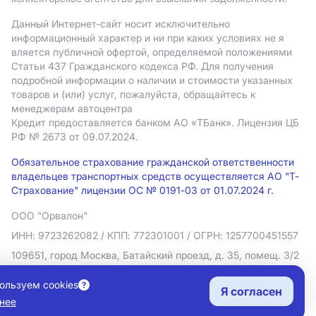
Данный Интернет-сайт носит исключительно
информационный характер и ни при каких условиях не я
вляется публичной офертой, определяемой положениями
Статьи 437 Гражданского кодекса РФ. Для получения
подробной информации о наличии и стоимости указанных
товаров и (или) услуг, пожалуйста, обращайтесь к
менеджерам автоцентра
Кредит предоставляется банком АO «ТБанк».
Лицензия ЦБ
РФ № 2673 от 09.07.2024.
Обязательное страхование гражданской ответственности
владельцев транспортных средств осуществляется АО "Т-
Страхование" лицензии ОС № 0191-03 от 01.07.2024 г.
ООО "Орвалон"
ИНН: 9723262082
/ КПП: 772301001
/ ОГРН: 1257700451557
109651, город Москва, Батайский проезд, д. 35, помещ. 3/2
Политика в отношении обработки персональных данных
ользуем cookies
Я согласен
Согласие на рекламную рассылку
нее
Правовая информация