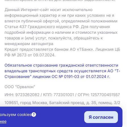
Данный Интернет-сайт носит исключительно
информационный характер и ни при каких условиях не я
вляется публичной офертой, определяемой положениями
Статьи 437 Гражданского кодекса РФ. Для получения
подробной информации о наличии и стоимости указанных
товаров и (или) услуг, пожалуйста, обращайтесь к
менеджерам автоцентра
Кредит предоставляется банком АO «ТБанк».
Лицензия ЦБ
РФ № 2673 от 09.07.2024.
Обязательное страхование гражданской ответственности
владельцев транспортных средств осуществляется АО "Т-
Страхование" лицензии ОС № 0191-03 от 01.07.2024 г.
ООО "Орвалон"
ИНН: 9723262082
/ КПП: 772301001
/ ОГРН: 1257700451557
109651, город Москва, Батайский проезд, д. 35, помещ. 3/2
Политика в отношении обработки персональных данных
ользуем cookies
Я согласен
Согласие на рекламную рассылку
нее
Правовая информация