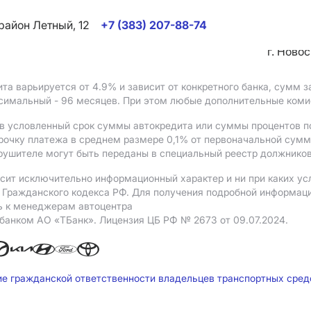
район Летный, 12
+7 (383) 207-88-74
г. Ново
ита варьируется от 4.9%
и зависит от конкретного банка, сумм
ксимальный - 96 месяцев. При этом любые дополнительные ком
в условленный срок суммы автокредита или суммы процентов по
рочку платежа в среднем размере 0,1% от первоначальной сум
рушителе могут быть переданы в специальный реестр должников
сит исключительно информационный характер и ни при каких ус
Гражданского кодекса РФ. Для получения подробной информации 
ь к менеджерам автоцентра
 банком АO «ТБанк».
Лицензия ЦБ РФ № 2673 от 09.07.2024.
ие гражданской ответственности владельцев транспортных сре