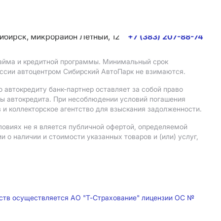
сибирск, микрорайон Летный, 12
+7 (383) 207-88-74
 займа и кредитной программы. Минимальный срок
иссии автоцентром Сибирский АвтоПарк не взимаются.
 автокредиту банк-партнер оставляет за собой право
мы автокредита. При несоблюдении условий погашения
 и коллекторское агентство для взыскания задолженности.
ловиях не я вляется публичной офертой, определяемой
о наличии и стоимости указанных товаров и (или) услуг,
дств осуществляется АО "Т-Страхование" лицензии ОС №