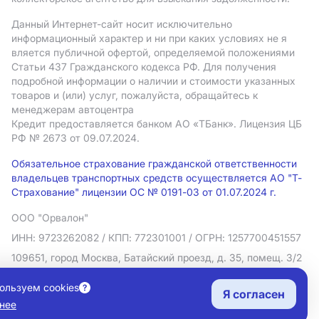
Данный Интернет-сайт носит исключительно
информационный характер и ни при каких условиях не я
вляется публичной офертой, определяемой положениями
Статьи 437 Гражданского кодекса РФ. Для получения
подробной информации о наличии и стоимости указанных
товаров и (или) услуг, пожалуйста, обращайтесь к
менеджерам автоцентра
Кредит предоставляется банком АO «ТБанк».
Лицензия ЦБ
РФ № 2673 от 09.07.2024.
Обязательное страхование гражданской ответственности
владельцев транспортных средств осуществляется АО "Т-
Страхование" лицензии ОС № 0191-03 от 01.07.2024 г.
ООО "Орвалон"
ИНН: 9723262082
/ КПП: 772301001
/ ОГРН: 1257700451557
109651, город Москва, Батайский проезд, д. 35, помещ. 3/2
Политика в отношении обработки персональных данных
ользуем cookies
Я согласен
Согласие на рекламную рассылку
нее
Правовая информация