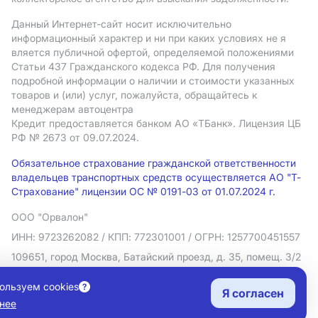
Данный Интернет-сайт носит исключительно
информационный характер и ни при каких условиях не я
вляется публичной офертой, определяемой положениями
Статьи 437 Гражданского кодекса РФ. Для получения
подробной информации о наличии и стоимости указанных
товаров и (или) услуг, пожалуйста, обращайтесь к
менеджерам автоцентра
Кредит предоставляется банком АO «ТБанк».
Лицензия ЦБ
РФ № 2673 от 09.07.2024.
Обязательное страхование гражданской ответственности
владельцев транспортных средств осуществляется АО "Т-
Страхование" лицензии ОС № 0191-03 от 01.07.2024 г.
ООО "Орвалон"
ИНН: 9723262082
/ КПП: 772301001
/ ОГРН: 1257700451557
109651, город Москва, Батайский проезд, д. 35, помещ. 3/2
Политика в отношении обработки персональных данных
ользуем cookies
Я согласен
Согласие на рекламную рассылку
нее
Правовая информация