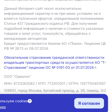
Данный Интернет-сайт носит исключительно
информационный характер и ни при каких условиях не я
вляется публичной офертой, определяемой положениями
Статьи 437 Гражданского кодекса РФ. Для получения
подробной информации о наличии и стоимости указанных
товаров и (или) услуг, пожалуйста, обращайтесь к
менеджерам автоцентра
Кредит предоставляется банком АO «ТБанк».
Лицензия ЦБ
РФ № 2673 от 09.07.2024.
Обязательное страхование гражданской ответственности
владельцев транспортных средств осуществляется АО "Т-
Страхование" лицензии ОС № 0191-03 от 01.07.2024 г.
ООО "Орвалон"
ИНН: 9723262082
/ КПП: 772301001
/ ОГРН: 1257700451557
109651, город Москва, Батайский проезд, д. 35, помещ. 3/2
Политика в отношении обработки персональных данных
ользуем cookies
Я согласен
Согласие на рекламную рассылку
нее
Правовая информация