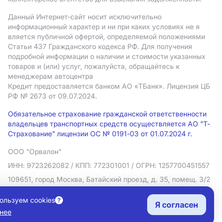
Данный Интернет-сайт носит исключительно
информационный характер и ни при каких условиях не я
вляется публичной офертой, определяемой положениями
Статьи 437 Гражданского кодекса РФ. Для получения
подробной информации о наличии и стоимости указанных
товаров и (или) услуг, пожалуйста, обращайтесь к
менеджерам автоцентра
Кредит предоставляется банком АO «ТБанк».
Лицензия ЦБ
РФ № 2673 от 09.07.2024.
Обязательное страхование гражданской ответственности
владельцев транспортных средств осуществляется АО "Т-
Страхование" лицензии ОС № 0191-03 от 01.07.2024 г.
ООО "Орвалон"
ИНН: 9723262082
/ КПП: 772301001
/ ОГРН: 1257700451557
109651, город Москва, Батайский проезд, д. 35, помещ. 3/2
Политика в отношении обработки персональных данных
ользуем cookies
Я согласен
Согласие на рекламную рассылку
нее
Правовая информация