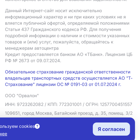
Данный Интернет-сайт носит исключительно
информационный характер и ни при каких условиях не я
вляется публичной офертой, определяемой положениями
Статьи 437 Гражданского кодекса РФ. Для получения
подробной информации о наличии и стоимости указанных
товаров и (или) услуг, пожалуйста, обращайтесь к
менеджерам автоцентра
Кредит предоставляется банком АO «ТБанк».
Лицензия ЦБ
РФ № 2673 от 09.07.2024.
Обязательное страхование гражданской ответственности
владельцев транспортных средств осуществляется АО "Т-
Страхование" лицензии ОС № 0191-03 от 01.07.2024 г.
ООО "Орвалон"
ИНН: 9723262082
/ КПП: 772301001
/ ОГРН: 1257700451557
109651, город Москва, Батайский проезд, д. 35, помещ. 3/2
Политика в отношении обработки персональных данных
ользуем cookies
Я согласен
Согласие на рекламную рассылку
нее
Правовая информация