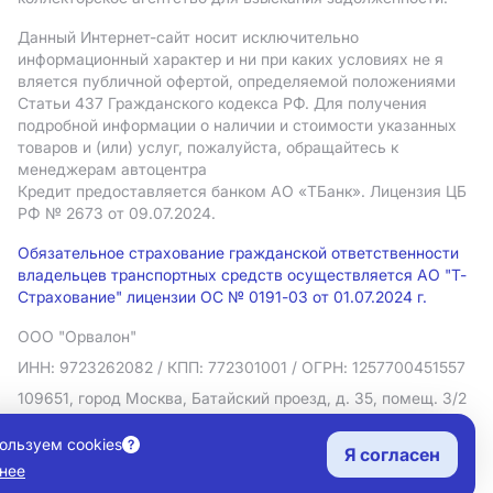
Данный Интернет-сайт носит исключительно
информационный характер и ни при каких условиях не я
вляется публичной офертой, определяемой положениями
Статьи 437 Гражданского кодекса РФ. Для получения
подробной информации о наличии и стоимости указанных
товаров и (или) услуг, пожалуйста, обращайтесь к
менеджерам автоцентра
Кредит предоставляется банком АO «ТБанк».
Лицензия ЦБ
РФ № 2673 от 09.07.2024.
Обязательное страхование гражданской ответственности
владельцев транспортных средств осуществляется АО "Т-
Страхование" лицензии ОС № 0191-03 от 01.07.2024 г.
ООО "Орвалон"
ИНН: 9723262082
/ КПП: 772301001
/ ОГРН: 1257700451557
109651, город Москва, Батайский проезд, д. 35, помещ. 3/2
Политика в отношении обработки персональных данных
ользуем cookies
Я согласен
Согласие на рекламную рассылку
нее
Правовая информация