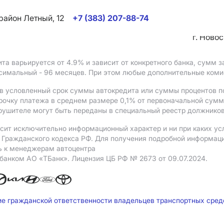
район Летный, 12
+7 (383) 207-88-74
г. Ново
ита варьируется от 4.9%
и зависит от конкретного банка, сумм
ксимальный - 96 месяцев. При этом любые дополнительные ком
в условленный срок суммы автокредита или суммы процентов по
рочку платежа в среднем размере 0,1% от первоначальной сум
рушителе могут быть переданы в специальный реестр должников
сит исключительно информационный характер и ни при каких ус
Гражданского кодекса РФ. Для получения подробной информации 
ь к менеджерам автоцентра
 банком АO «ТБанк».
Лицензия ЦБ РФ № 2673 от 09.07.2024.
ие гражданской ответственности владельцев транспортных сре