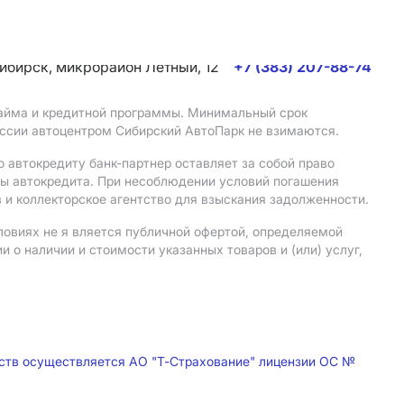
сибирск, микрорайон Летный, 12
+7 (383) 207-88-74
 займа и кредитной программы. Минимальный срок
иссии автоцентром Сибирский АвтоПарк не взимаются.
 автокредиту банк-партнер оставляет за собой право
мы автокредита. При несоблюдении условий погашения
 и коллекторское агентство для взыскания задолженности.
ловиях не я вляется публичной офертой, определяемой
о наличии и стоимости указанных товаров и (или) услуг,
дств осуществляется АО "Т-Страхование" лицензии ОС №